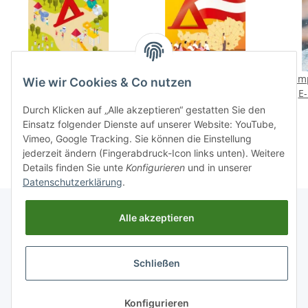
CampingImpulse 2/2024
CampingImpulse 3/2024
Camp
Wie wir Cookies & Co nutzen
E-Paper oder Print-
E-Paper oder Print-
E-
Ausgabe
Ausgabe
12,90 €
*
12,90 €
*
Durch Klicken auf „Alle akzeptieren“ gestatten Sie den
Einsatz folgender Dienste auf unserer Website: YouTube,
Vimeo, Google Tracking. Sie können die Einstellung
jederzeit ändern (Fingerabdruck-Icon links unten). Weitere
Details finden Sie unte
Konfigurieren
und in unserer
Datenschutzerklärung
.
Alle akzeptieren
Informationen
Schließen
Gesetzliche Informationen
Konfigurieren