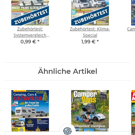
Zubehörtest:
Zubehörtest: Klima-
Cam
Systemvergleich
Special
Toiletten
0,99 €
*
1,99 €
*
Ähnliche Artikel