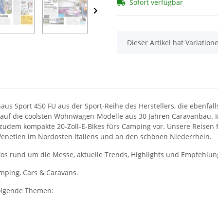
Sofort verfügbar
x
Dieser Artikel hat Variatio
Knaus Sport 450 FU aus der Sport-Reihe des Herstellers, die ebenfa
auf die coolsten Wohnwagen-Modelle aus 30 Jahren Caravanbau. Im 
 zudem kompakte 20-Zoll-E-Bikes fürs Camping vor. Unsere Reisen 
 Venetien im Nordosten Italiens und an den schönen Niederrhein.
Infos rund um die Messe, aktuelle Trends, Highlights und Empfehl
mping, Cars & Caravans.
folgende Themen: