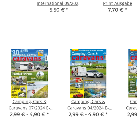
International 09/2024
Print-Ausgabe
Print-Ausgabe
5,50 €
*
7,70 €
*
Camping, Cars &
Camping, Cars &
Cam
Caravans 07/2024 E-
Caravans 04/2024 E-
Carav
Paper oder Print-
Paper oder Print-
Pap
2,99 € -
4,90 €
*
2,99 € -
4,90 €
*
2,99
Ausgabe
Ausgabe