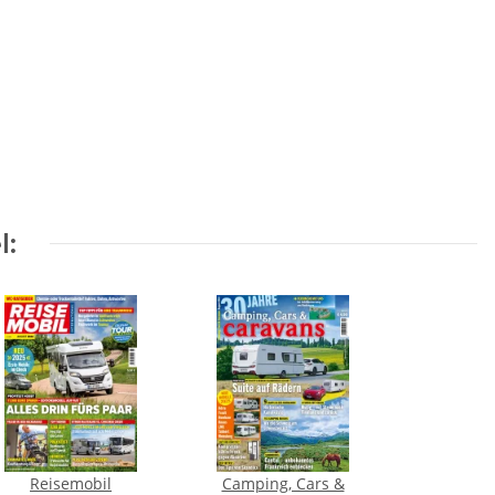
l:
Reisemobil
Camping, Cars &