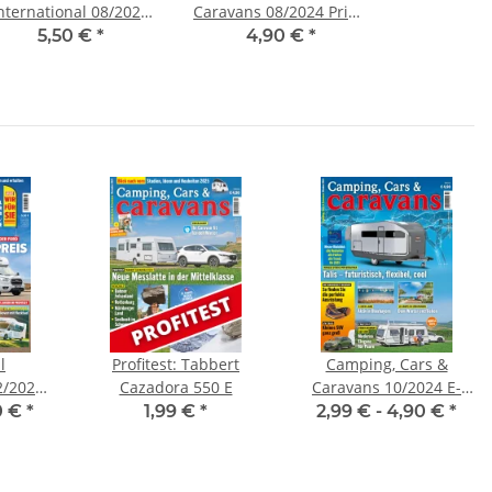
nternational 08/2024
Caravans 08/2024 Print-
Print-Ausgabe
Ausgabe
5,50 €
*
4,90 €
*
l
Profitest: Tabbert
Camping, Cars &
2/2024
Cazadora 550 E
Caravans 10/2024 E-
rint-
Paper oder Print-
0 €
*
1,99 €
*
2,99 € -
4,90 €
*
Ausgabe