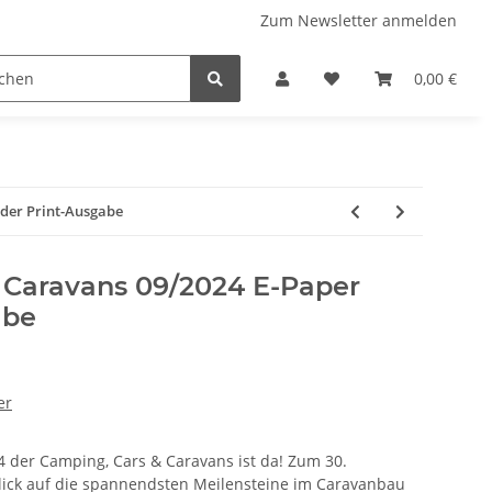
Zum Newsletter anmelden
 Stellplatzführer
WINZERATLAS 2026
Lifestyle & Musi
0,00 €
oder Print-Ausgabe
 Caravans 09/2024 E-Paper
abe
er
 der Camping, Cars & Caravans ist da! Zum 30.
lick auf die spannendsten Meilensteine im Caravanbau