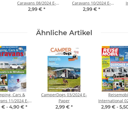
Caravans 08/2024 E-
Caravans 10/2024 E-
I
Paper
Paper
2,99 €
*
2,99 €
*
Ähnliche Artikel
ping, Cars &
CamperDogs 03/2024 E-
Reisemobi
ans 11/2024 E-
Paper
International 0
er oder Print-
E-Paper oder P
 € -
4,90 €
*
2,99 €
*
2,99 € -
5,5
Ausgabe
Ausgabe