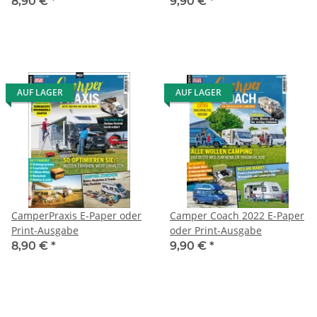
oder Print-Ausgabe
8,90 €
*
9,90 €
*
AUF LAGER
AUF LAGER
CamperPraxis E-Paper oder
Camper Coach 2022 E-Paper
Print-Ausgabe
oder Print-Ausgabe
8,90 €
*
9,90 €
*