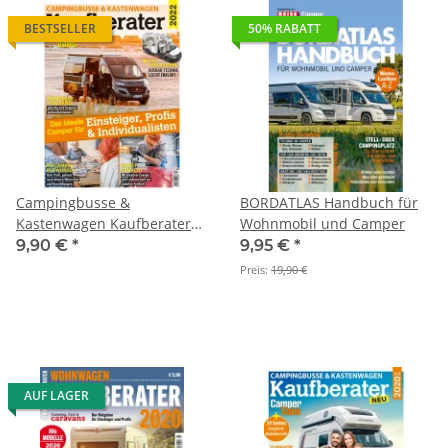
BESTSELLER
50% RABATT
Campingbusse &
BORDATLAS Handbuch für
Kastenwagen Kaufberater
Wohnmobil und Camper
2022 E-Paper oder Print-
9,90 €
*
9,95 €
*
Ausgabe
Preis:
19,90 €
AUF LAGER