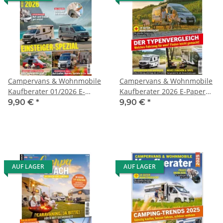
Campervans & Wohnmobile
Campervans & Wohnmobile
Kaufberater 01/2026 E-
Kaufberater 2026 E-Paper
Paper oder Print-Ausgabe
oder Print-Ausgabe
9,90 €
*
9,90 €
*
AUF LAGER
AUF LAGER