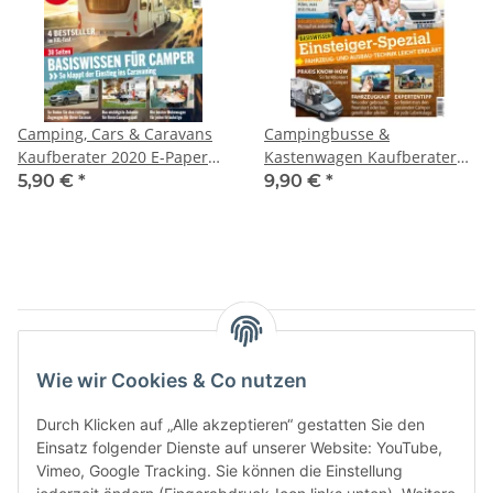
Camping, Cars & Caravans
Campingbusse &
Kaufberater 2020 E-Paper
Kastenwagen Kaufberater
oder Print-Ausgabe
2020 E-Paper oder Print-
5,90 €
*
9,90 €
*
Ausgabe
Artikel 1 - 12 von 12
Wie wir Cookies & Co nutzen
Durch Klicken auf „Alle akzeptieren“ gestatten Sie den
Einsatz folgender Dienste auf unserer Website: YouTube,
Kategorien
Vimeo, Google Tracking. Sie können die Einstellung