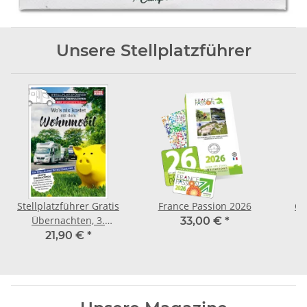
Unsere Stellplatzführer
Stellplatzführer Gratis
France Passion 2026
Ca
Übernachten, 3.
33,00 €
*
aktualisierte Auflage
21,90 €
*