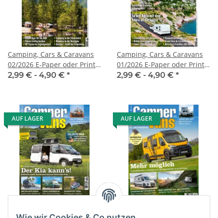
Camping, Cars & Caravans
Camping, Cars & Caravans
02/2026 E-Paper oder Print-
01/2026 E-Paper oder Print-
Ausgabe
Ausgabe
2,99 € -
4,90 €
*
2,99 € -
4,90 €
*
AUF LAGER
AUF LAGER
CamperVans 5/2026 E-Paper
CamperVans 4/2026 E-Paper
oder Print-Ausgabe
oder Print-Ausgabe
Wie wir Cookies & Co nutzen