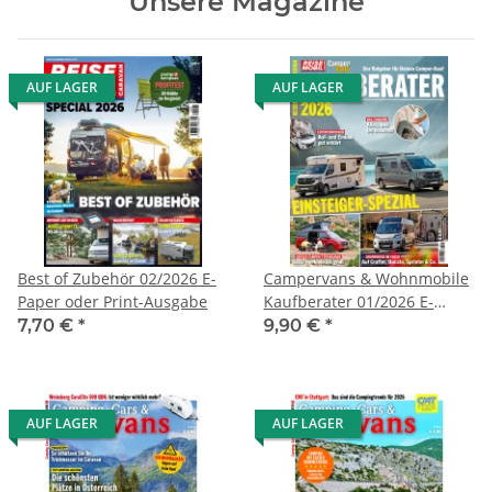
Unsere Magazine
AUF LAGER
AUF LAGER
Best of Zubehör 02/2026 E-
Campervans & Wohnmobile
Paper oder Print-Ausgabe
Kaufberater 01/2026 E-
Paper oder Print-Ausgabe
7,70 €
*
9,90 €
*
AUF LAGER
AUF LAGER