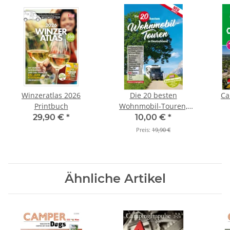
Winzeratlas 2026
Die 20 besten
Ca
Printbuch
Wohnmobil-Touren,
Band 2
29,90 €
*
10,00 €
*
Preis:
19,90 €
Ähnliche Artikel