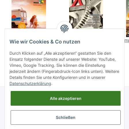
Camper-Dogs 02/2026 E-
CampingImpulse 3/2026
Camp
Wie wir Cookies & Co nutzen
Paper
E-Paper oder Print-
Ausgabe
2,99 €
*
12,90 €
*
Durch Klicken auf „Alle akzeptieren“ gestatten Sie den
Einsatz folgender Dienste auf unserer Website: YouTube,
Vimeo, Google Tracking. Sie können die Einstellung
jederzeit ändern (Fingerabdruck-Icon links unten). Weitere
Details finden Sie unte
Konfigurieren
und in unserer
Datenschutzerklärung
.
Alle akzeptieren
Informationen
Schließen
Gesetzliche Informationen