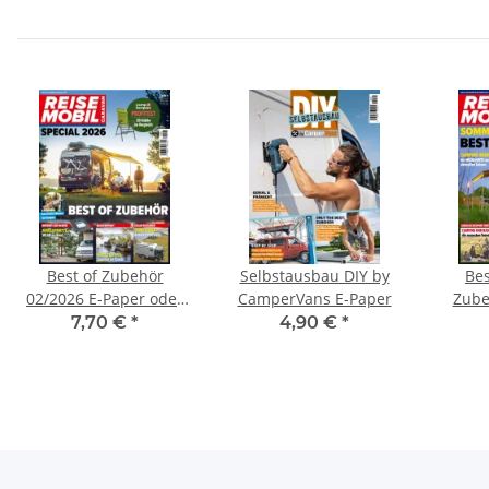
Best of Zubehör
Selbstausbau DIY by
Bes
02/2026 E-Paper oder
CamperVans E-Paper
Zube
Print-Ausgabe
Pap
7,70 €
*
4,90 €
*