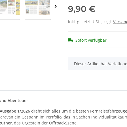
9,90 €
inkl. gesetzl. USt. , zzgl.
Versan
Sofort verfügbar
x
Dieser Artikel hat Variatio
 und Abenteuer
 Ausgabe 1/2026
dreht sich alles um die besten Fernreisefahrzeug
ravan ein Gespann im Portfolio, das in Sachen Individualität kau
euther
, das Urgestein der Offroad-Szene.