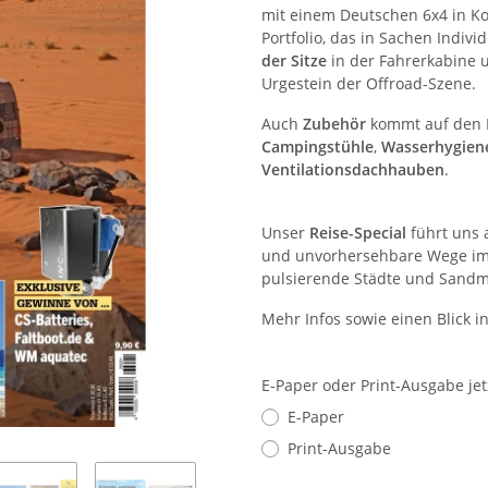
mit einem Deutschen 6x4 in K
Portfolio, das in Sachen Indiv
der Sitze
in der Fahrerkabine 
Urgestein der Offroad-Szene.
Auch
Zubehör
kommt auf den P
Campingstühle
,
Wasserhygie
Ventilationsdachhauben
.
Unser
Reise-Special
führt uns 
und unvorhersehbare Wege i
pulsierende Städte und Sandm
Mehr Infos sowie einen Blick i
E-Paper oder Print-Ausgabe je
E-Paper
Print-Ausgabe