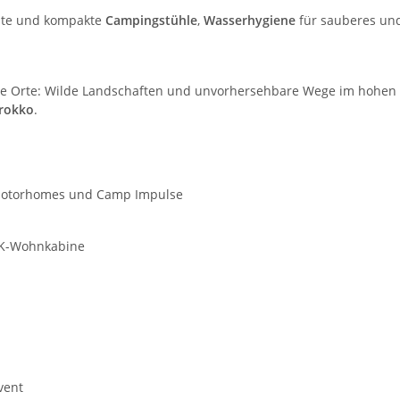
chte und kompakte
Campingstühle
,
Wasserhygiene
für sauberes un
e Orte:
Wilde Landschaften und unvorhersehbare Wege im hohen
rokko
.
 Motorhomes und Camp Impulse
GfK-Wohnkabine
vent