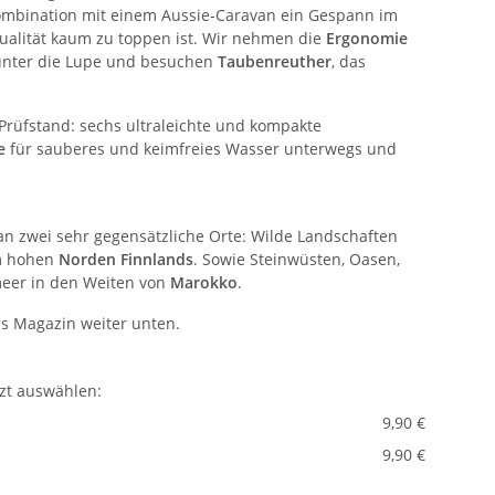
ombination mit einem Aussie-Caravan ein Gespann im
idualität kaum zu toppen ist. Wir nehmen die
Ergonomie
unter die Lupe und besuchen
Taubenreuther
, das
rüfstand: sechs ultraleichte und kompakte
ne
für sauberes und keimfreies Wasser unterwegs und
an zwei sehr gegensätzliche Orte:
Wilde Landschaften
m hohen
Norden Finnlands
. Sowie Steinwüsten, Oasen,
eer in den Weiten von
Marokko
.
ns Magazin weiter unten.
tzt auswählen:
9,90 €
9,90 €