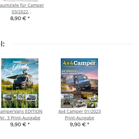
raumziele für Camper
03/2022
Winterauszeit" Print-
8,90 €
*
Ausgabe
l:
amperVans EDITION
4x4 Camper 01/2023
Nr. 3 Print-Ausgabe
Print-Ausgabe
9,90 €
*
9,90 €
*