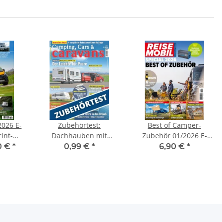
026 E-
Zubehörtest:
Best of Camper-
int-
Dachhauben mit
Zubehör 01/2026 E-
Ventilation
Paper oder Print-
0 €
*
0,99 €
*
6,90 €
*
Ausgabe