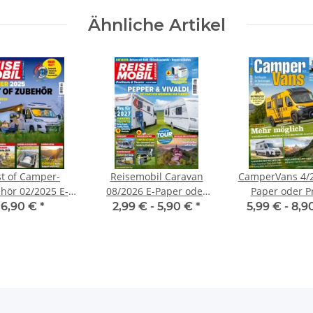
Ähnliche Artikel
t of Camper-
Reisemobil Caravan
CamperVans 4/2
hör 02/2025 E-
08/2026 E-Paper oder
Paper oder Pr
er oder Print-
Printausgabe
Ausgabe
6,90 €
*
2,99 € -
5,90 €
*
5,99 € -
8,9
Ausgabe