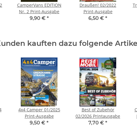
2
CamperVans EDITION
Draußen! 02/2022
T
Nr. 2 Print-Ausgabe
Print-Ausgabe
"
9,90 €
*
6,50 €
*
unden kauften dazu folgende Artike
4
4x4 Camper 01/2025
Best of Zubehör
C
Print-Ausgabe
02/2026 Printausgabe
9,50 €
*
7,70 €
*