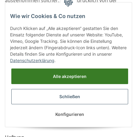
ausgenommen solcher, die ausdrücklich von der
DoldeMedien Verlag GmbH an den Besteller
übertragen wurden oder dem Besteller kraft
Wie wir Cookies & Co nutzen
zwingender gesetzlicher Bestimmungen zustehen.
Durch Klicken auf „Alle akzeptieren“ gestatten Sie den
Gewährleistung
Einsatz folgender Dienste auf unserer Website: YouTube,
Vimeo, Google Tracking. Sie können die Einstellung
9.1 Ist die ausgelieferte Ware bzw. der bereitgestellte
jederzeit ändern (Fingerabdruck-Icon links unten). Weitere
Download mangelhaft, richtet sich die Gewährleistung
Details finden Sie unte
Konfigurieren
und in unserer
Datenschutzerklärung
.
der DoldeMedien Verlag GmbH, soweit nicht
ausdrücklich anderes vereinbart, nach den
gesetzlichen Bestimmungen (§§ 433 ff. BGB). Die
Alle akzeptieren
Abtretung entsprechender Ansprüche ist
ausgeschlossen.
Schließen
9.2 Kauft der Besteller als Unternehmer im Sinne von §
14 BGB, ist die Gewährleistung auf 1 Jahr begrenzt und
Konfigurieren
die DoldeMedien Verlag GmbH ist berechtigt, die Ware
nach ihrer Wahl nachzubessern oder neu zu liefern.