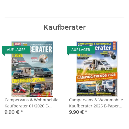
Kaufberater
AUF LAGER
AUF LAGER
Campervans & Wohnmobile
Campervans & Wohnmobile
Kaufberater 01/2026 E-
Kaufberater 2025 E-Paper
Paper oder Print-Ausgabe
oder Print-Ausgabe
9,90 €
*
9,90 €
*