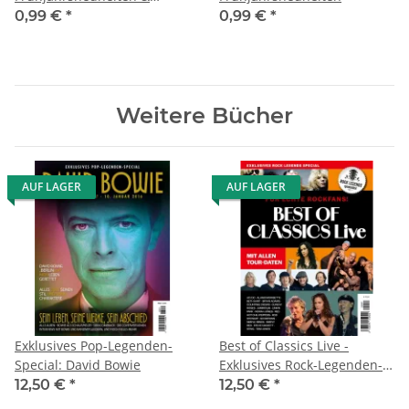
Clever Frischwasser tanken
0,99 €
*
0,99 €
*
Weitere Bücher
AUF LAGER
AUF LAGER
Exklusives Pop-Legenden-
Best of Classics Live -
Special: David Bowie
Exklusives Rock-Legenden-
Special
12,50 €
*
12,50 €
*