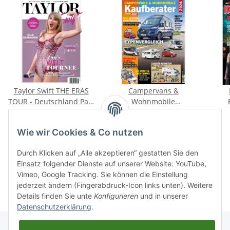
Taylor Swift THE ERAS
Campervans &
TOUR - Deutschland Par-
Wohnmobile
Tay
Kaufberater 2024 E-
L
12,50 €
*
9,90 €
*
Paper oder Print-
Wie wir Cookies & Co nutzen
Ausgabe
Durch Klicken auf „Alle akzeptieren“ gestatten Sie den
Einsatz folgender Dienste auf unserer Website: YouTube,
Kategorien
Vimeo, Google Tracking. Sie können die Einstellung
jederzeit ändern (Fingerabdruck-Icon links unten). Weitere
Details finden Sie unte
Konfigurieren
und in unserer
Datenschutzerklärung
.