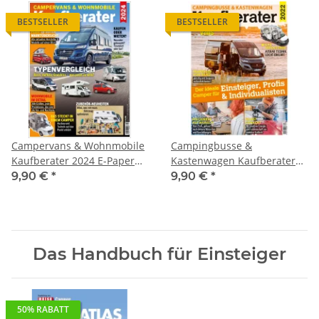
BESTSELLER
BESTSELLER
Campervans & Wohnmobile
Campingbusse &
Kaufberater 2024 E-Paper
Kastenwagen Kaufberater
oder Print-Ausgabe
2022 E-Paper oder Print-
9,90 €
*
9,90 €
*
Ausgabe
Das Handbuch für Einsteiger
50% RABATT