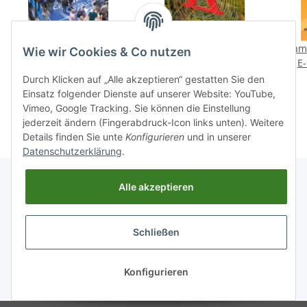
CampingImpulse 5/2024
CampingImpulse 6/2024
Cam
Wie wir Cookies & Co nutzen
E-Paper oder Print-
E-Paper oder Print-
E-
Ausgabe
Ausgabe
12,90 €
*
12,90 €
*
Durch Klicken auf „Alle akzeptieren“ gestatten Sie den
Einsatz folgender Dienste auf unserer Website: YouTube,
Vimeo, Google Tracking. Sie können die Einstellung
jederzeit ändern (Fingerabdruck-Icon links unten). Weitere
Details finden Sie unte
Konfigurieren
und in unserer
Datenschutzerklärung
.
Alle akzeptieren
Informationen
Schließen
Gesetzliche Informationen
Konfigurieren
* Alle Preise inkl. gesetzlicher USt., zzgl.
Versand