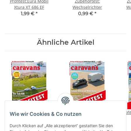
Profitest:Eura Mobil
Zubehörtest:
Z
Xtura XT 686 EF
Wechselrichter
Wa
1,99 €
*
0,99 €
*
Ähnliche Artikel
Profitest: Eriba Touring
Profitest: Dethleffs
Profi
Wie wir Cookies & Co nutzen
620
Nomad 490 EST
1,99 €
*
1,99 €
*
Durch Klicken auf „Alle akzeptieren“ gestatten Sie den