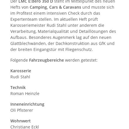
Der
LMC E:dero 350 D
steht im Mittelpunkt des neuen
Hefts von
Camping, Cars & Caravans
und musste sich
im Profitest einem intensiven Check durch das
Expertenteam stellen. Im aktuellen Heft prüft
Karosseriemeister Rudi Stahl unter anderem die
Verarbeitung, Materialqualität und Detaillösungen des
Aufbaus. Besonderes Augenmerk lag auf den neuen
Glattblechwänden, der Dachkonstruktion aus GfK und
der breiten Eingangstür mit Fliegenschutz.
Folgende
Fahrzeugbereiche
werden getestet:
Karosserie
Rudi Stahl
Technik
Roman Heinzle
Inneneinrichtung
Oli Pfisterer
Wohnwert
Christiane Eckl