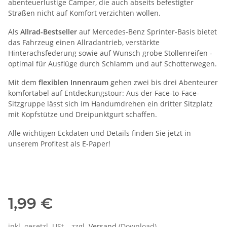
abenteuerlustige Camper, die auch abseits befestigter
Straßen nicht auf Komfort verzichten wollen.
Als
Allrad-Bestseller
auf Mercedes-Benz Sprinter-Basis bietet
das Fahrzeug einen Allradantrieb, verstärkte
Hinterachsfederung sowie auf Wunsch grobe Stollenreifen -
optimal für Ausflüge durch Schlamm und auf Schotterwegen.
Mit dem
flexiblen Innenraum
gehen zwei bis drei Abenteurer
komfortabel auf Entdeckungstour: Aus der Face-to-Face-
Sitzgruppe lässt sich im Handumdrehen ein dritter Sitzplatz
mit Kopfstütze und Dreipunktgurt schaffen.
Alle wichtigen Eckdaten und Details finden Sie jetzt in
unserem Profitest als E-Paper!
1,99 €
inkl. gesetzl. USt. , zzgl.
Versand
(Download)