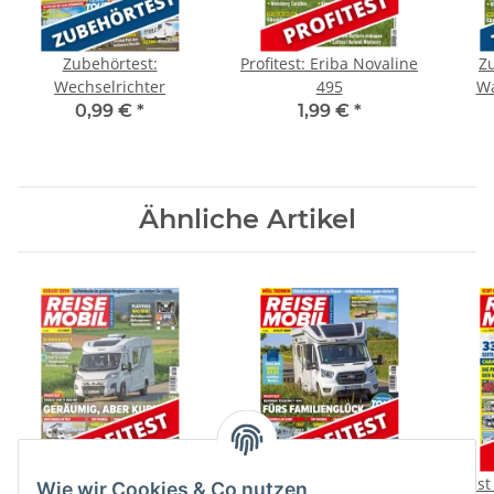
Zubehörtest:
Profitest: Eriba Novaline
Z
Wechselrichter
495
Wa
0,99 €
*
1,99 €
*
Ähnliche Artikel
Profitest: Knaus Van Ti
Profitest: Benimar
Best 
Wie wir Cookies & Co nutzen