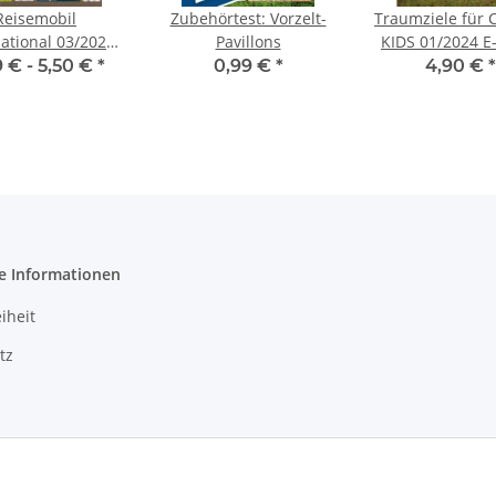
Reisemobil
Zubehörtest: Vorzelt-
Traumziele für
national 03/2024
Pavillons
KIDS 01/2024 E
per oder Print-
oder Print-Au
9 € -
5,50 €
*
0,99 €
*
4,90 €
*
Ausgabe
e Informationen
iheit
tz
m