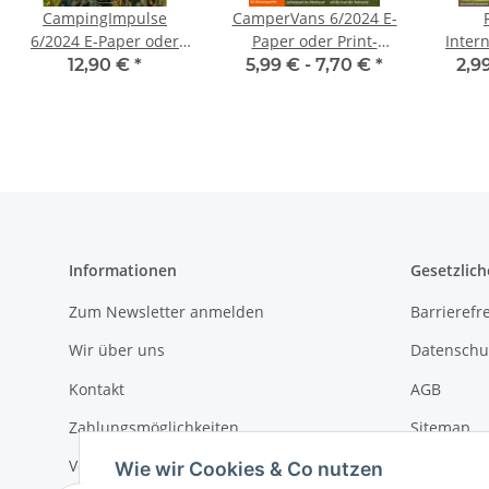
CampingImpulse
CamperVans 6/2024 E-
6/2024 E-Paper oder
Paper oder Print-
Inter
Print-Ausgabe
Ausgabe
E-Pa
12,90 €
*
5,99 € -
7,70 €
*
2,9
Informationen
Gesetzlich
Zum Newsletter anmelden
Barrierefre
Wir über uns
Datenschu
Kontakt
AGB
Zahlungsmöglichkeiten
Sitemap
Versandinformationen
Impressu
Wie wir Cookies & Co nutzen