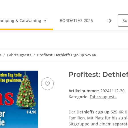
amping & Caravaning
BORDATLAS 2026
Camping- &
s
Fahrzeugtests
Profitest: Dethleffs C’go up 525 KR
Profitest: Dethle
Artikelnummer:
20241112-30
Kategorie:
Fahrzeugtests
Der
Dethleffs c'go up 525 KR
üb
Familien. Mit Platz für bis zu
s
Sitzgruppe und einem
separat