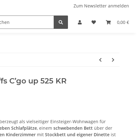
Zum Newsletter anmelden
 Stellplatzführer
WINZERATLAS 2026
Lifestyle & Musi
0,00 €
ffs C’go up 525 KR
erzeugt als vielseitiger Einsteiger-Wohnwagen für
ieben Schlafplätze
, einem
schwebenden Bett
über der
en Kinderzimmer
mit
Stockbett und eigener Dinette
ist