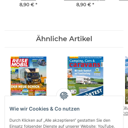
"Wohlfühlplätze" Print-
Alpenblick" Print-
8,90 €
*
8,90 €
*
Ausgabe
Ausgabe
Ähnliche Artikel
Reisemobil International
Zubehörtest: LED-
Tra
Wie wir Cookies & Co nutzen
10/2024 E-Paper oder
Bänder
KID
Print-Ausgabe
od
2,99 € -
5,50 €
*
0,99 €
*
Durch Klicken auf „Alle akzeptieren“ gestatten Sie den
Einsatz folgender Dienste auf unserer Website: YouTube,