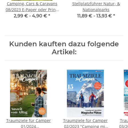
Camping, Cars & Caravans
Stellplatzführer Natur- &
08/2023 E-Paper oder Print-
Nationalparks
Ausgabe
2,99 € -
4,90 €
*
11,89 € -
13,93 €
*
Kunden kauften dazu folgende
Artikel:
Traumziele für Camper
Traumziele für Camper
Tra
01/2024
02/2023 "Camping mit
03/2