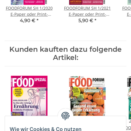
FOODFORUM SH 1/2020
FOODFORUM SH 1/2021
FOO
E-Paper oder Print-
E-Paper oder Print-
E-
Ausgabe
Ausgabe
4,90 €
*
5,90 €
*
Kunden kauften dazu folgende
Artikel:
FOODFORUM SH 1/2020
FOODFORUM 4/2019 E-
FOO
Wie wir Cookies & Co nutzen