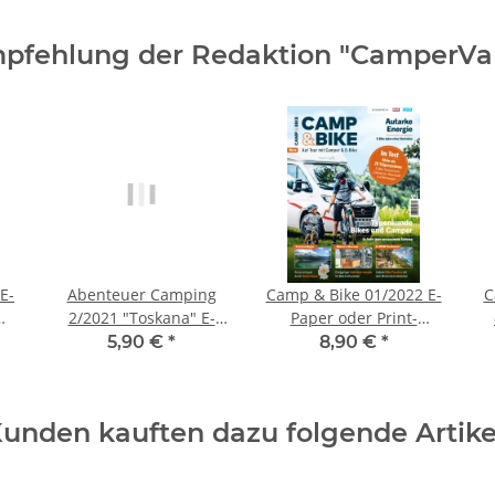
pfehlung der Redaktion "CamperVa
E-
Abenteuer Camping
Camp & Bike 01/2022 E-
C
2/2021 "Toskana" E-
Paper oder Print-
Paper oder Print-
Ausgabe
5,90 €
*
8,90 €
*
Ausgabe
unden kauften dazu folgende Artike