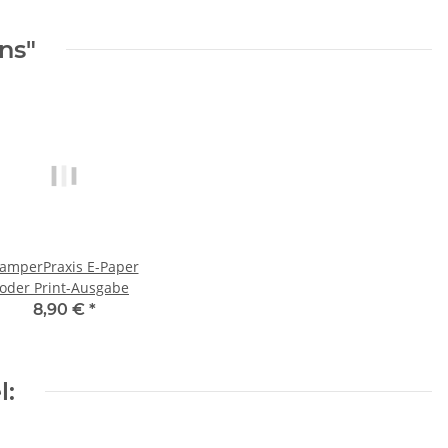
ns"
amperPraxis E-Paper
oder Print-Ausgabe
8,90 €
*
l: