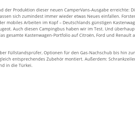
end der Produktion dieser neuen CamperVans-Ausgabe erreichte:
lassen sich zumindest immer wieder etwas Neues einfallen. Forste
 oder mobiles Arbeiten im Kopf – Deutschlands günstigen Kastenwage
Peugeot. Auch diesen Campingbus haben wir im Test. Und überhau
 das gesamte Kastenwagen-Portfolio auf Citroën, Ford und Renaul
, über Füllstandsprüfer, Optionen für den Gas-Nachschub bis hin 
 gleich entsprechendes Zubehör montiert. Außerdem: Schrankzei
d in die Türkei.