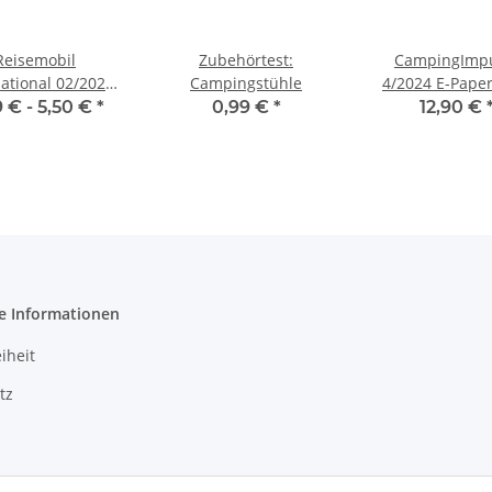
Reisemobil
Zubehörtest:
CampingImp
national 02/2023
Campingstühle
4/2024 E-Pape
per oder Print-
Print-Ausg
9 € -
5,50 €
*
0,99 €
*
12,90 €
Ausgabe
e Informationen
iheit
tz