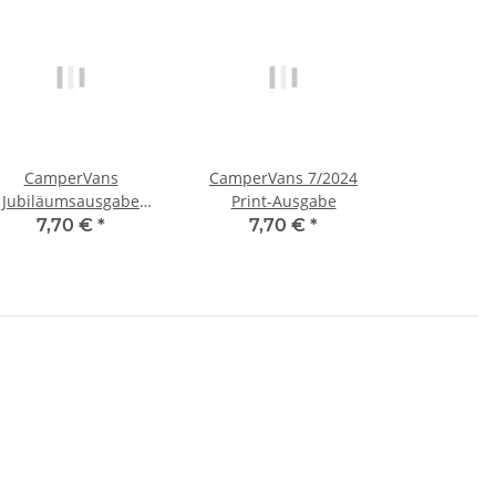
CamperVans
CamperVans 7/2024
Jubiläumsausgabe
Print-Ausgabe
Print-Ausgabe
7,70 €
*
7,70 €
*