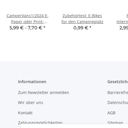
CamperVans1/2024 E-
Zubehörtest: E-Bikes
Paper oder Print-
für den Campingplatz
Inter
Ausgabe
E-Pa
5,99 € -
7,70 €
*
0,99 €
*
2,9
Informationen
Gesetzlich
Zum Newsletter anmelden
Barrierefre
Wir über uns
Datenschu
Kontakt
AGB
Zahlungsmöglichkeiten
Sitemap