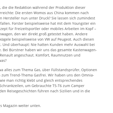
, die die Redaktion während der Produktion dieser
reichte: Die ersten Womos aus China kommen nach
n Hersteller nun unter Druck? Sie lassen sich zumindest
allen. Forster beispielsweise hat mit dem Youngster ein
zept für Freizeitsportler oder mobiles Arbeiten im Kopf –
wagen, den wir direkt groß getestet haben. Andere
 Nägele beispielsweise von VW auf Peugeot. Auch diesen
. Und überhaupt: Nie hatten Kunden mehr Auswahl bei
e. Bei Bürstner haben wir uns das gesamte Kastenwagen-
nd Renault angeschaut. Komfort, Raumnutzen und
was?
Etwa alles zum Thema Gas, über Füllstandsprüfer, Optionen
n zum Trend-Thema Gasfrei. Wir haben uns den Omnia-
ie man richtig klebt und gleich entsprechendes
 Schrankzeilen, um Gebrauchte T5-T6 zum Camper
en Reisegeschichten führen nach Sizilien und in die
ns Magazin weiter unten.