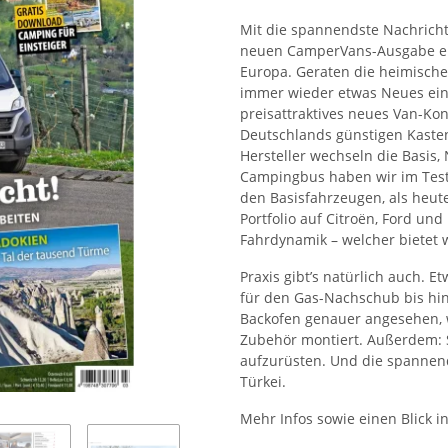
Mit die spannendste Nachricht
neuen CamperVans-Ausgabe er
Europa. Geraten die heimische
immer wieder etwas Neues einf
preisattraktives neues Van-Kon
Deutschlands günstigen Kasten
Hersteller wechseln die Basis,
Campingbus haben wir im Test
den Basisfahrzeugen, als heut
Portfolio auf Citroën, Ford u
Fahrdynamik – welcher bietet 
Praxis gibt’s natürlich auch. 
für den Gas-Nachschub bis hi
Backofen genauer angesehen, w
Zubehör montiert. Außerdem:
aufzurüsten. Und die spannend
Türkei.
Mehr Infos sowie einen Blick i