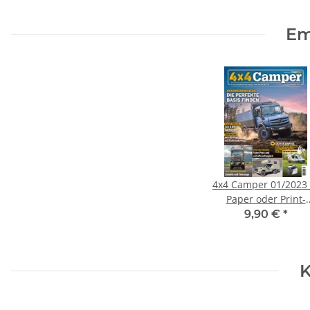
Em
4x4 Camper 01/2023 
Paper oder Print-
Ausgabe
9,90 €
*
K