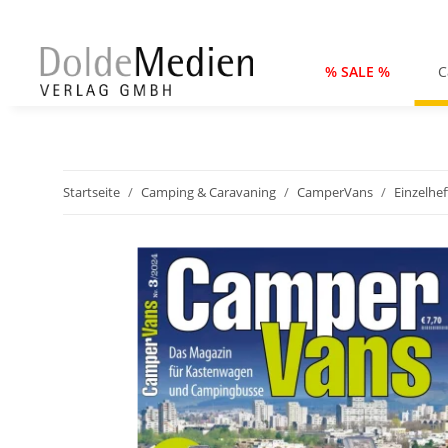
% SALE %
C
Startseite
Camping & Caravaning
CamperVans
Einzelhef