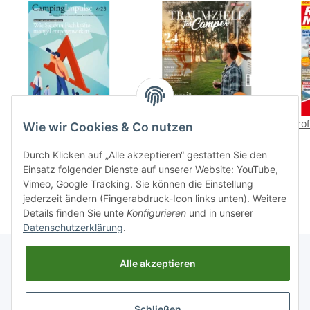
CampingImpulse 4/2023
Traumziele für Camper
Prof
Wie wir Cookies & Co nutzen
E-Paper oder Print-
01/2024
Ausgabe
"Wohlfühlplätze" E-
12,90 €
*
8,90 €
*
Durch Klicken auf „Alle akzeptieren“ gestatten Sie den
Paper oder Print-
Einsatz folgender Dienste auf unserer Website: YouTube,
Ausgabe
Vimeo, Google Tracking. Sie können die Einstellung
jederzeit ändern (Fingerabdruck-Icon links unten). Weitere
Details finden Sie unte
Konfigurieren
und in unserer
Datenschutzerklärung
.
Alle akzeptieren
Informationen
Schließen