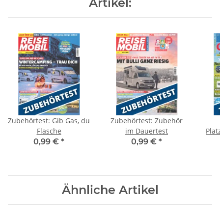
Artikel:
Zubehörtest: Gib Gas, du
Zubehörtest: Zubehör
Flasche
im Dauertest
Plat
0,99 €
*
0,99 €
*
Ähnliche Artikel