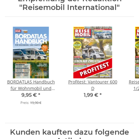
"Reisemobil International"
BORDATLAS Handbuch
Profitest: Vantourer 600
Reis
für Wohnmobil und
D
1/
Camper
9,95 €
*
1,99 €
*
Preis:
19,90 €
Kunden kauften dazu folgende