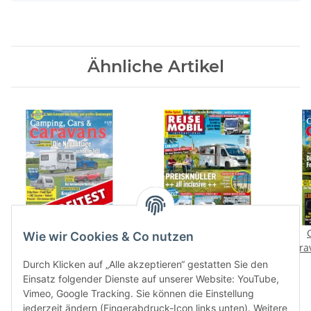
Ähnliche Artikel
Profitest: Weinsberg
Reisemobil International
Wie wir Cookies & Co nutzen
Caraone 390 QD
11/2019 E-Paper
Cara
1,99 €
*
4,50 €
*
Durch Klicken auf „Alle akzeptieren“ gestatten Sie den
Einsatz folgender Dienste auf unserer Website: YouTube,
Vimeo, Google Tracking. Sie können die Einstellung
jederzeit ändern (Fingerabdruck-Icon links unten). Weitere