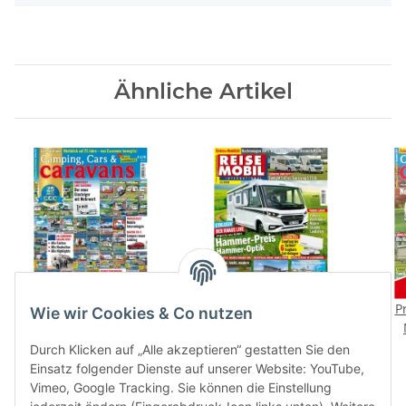
Ähnliche Artikel
Camping, Cars &
Reisemobil International
Pr
Wie wir Cookies & Co nutzen
Caravans 10/2019 E-
07/2019 E-Paper
Paper
3,70 €
*
4,50 €
*
Durch Klicken auf „Alle akzeptieren“ gestatten Sie den
Einsatz folgender Dienste auf unserer Website: YouTube,
Vimeo, Google Tracking. Sie können die Einstellung