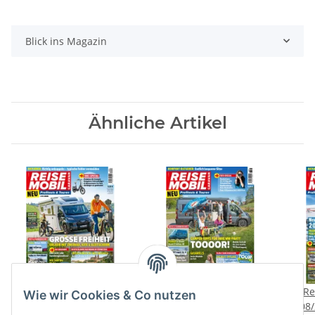
Blick ins Magazin
Ähnliche Artikel
Reisemobil Caravan
Reisemobil Caravan
Re
Wie wir Cookies & Co nutzen
06/2026 E-Paper oder
07/2026 E-Paper oder
08/