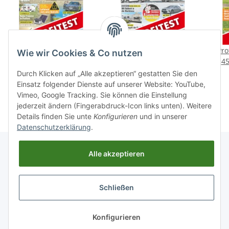
Profitest: La Mancelle
Profitest: Kabe Classic
Pro
Wie wir Cookies & Co nutzen
Escale 560 CE
520 XL
45
1,99 €
*
1,99 €
*
Durch Klicken auf „Alle akzeptieren“ gestatten Sie den
Einsatz folgender Dienste auf unserer Website: YouTube,
Vimeo, Google Tracking. Sie können die Einstellung
jederzeit ändern (Fingerabdruck-Icon links unten). Weitere
Details finden Sie unte
Konfigurieren
und in unserer
Datenschutzerklärung
.
Alle akzeptieren
Informationen
Schließen
Gesetzliche Informationen
Konfigurieren
* Alle Preise inkl. gesetzlicher USt., zzgl.
Versand