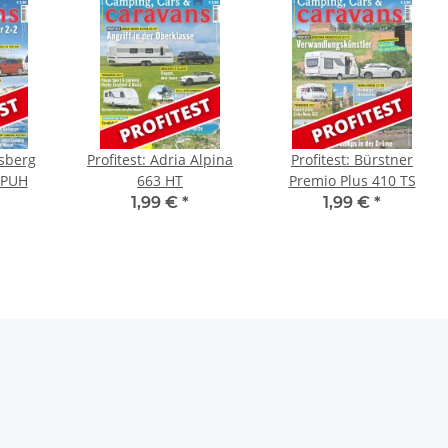
nsberg
Profitest: Adria Alpina
Profitest: Bürstner
 PUH
663 HT
Premio Plus 410 TS
1,99 €
*
1,99 €
*