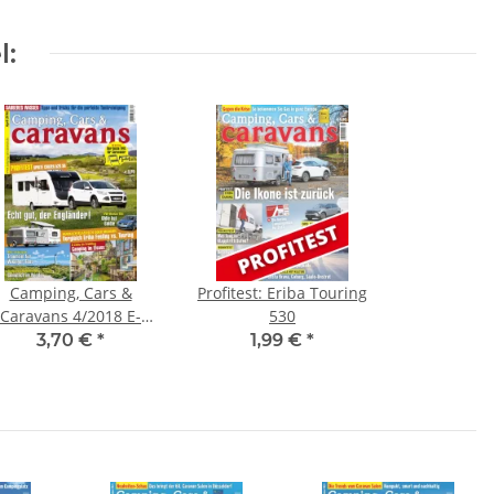
l:
Camping, Cars &
Profitest: Eriba Touring
Caravans 4/2018 E-
530
Paper
3,70 €
*
1,99 €
*