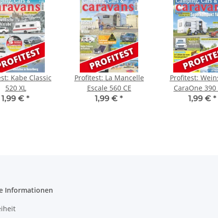
est: Kabe Classic
Profitest: La Mancelle
Profitest: Wei
520 XL
Escale 560 CE
CaraOne 390
1,99 €
*
1,99 €
*
1,99 €
*
e Informationen
iheit