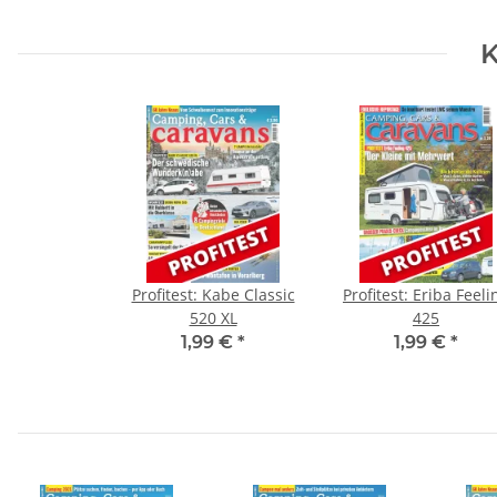
K
Profitest: Kabe Classic
Profitest: Eriba Feeli
520 XL
425
1,99 €
*
1,99 €
*