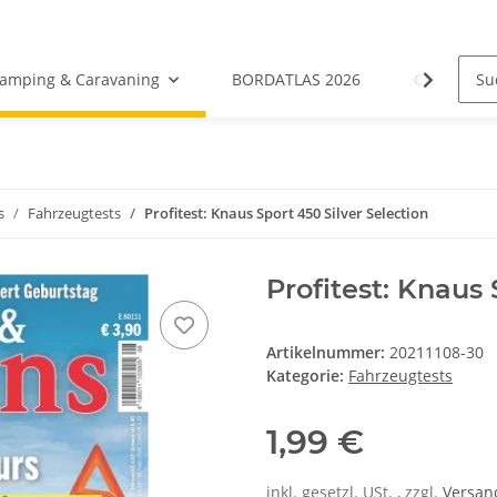
amping & Caravaning
BORDATLAS 2026
Camping- &
s
Fahrzeugtests
Profitest: Knaus Sport 450 Silver Selection
Profitest: Knaus 
Artikelnummer:
20211108-30
Kategorie:
Fahrzeugtests
1,99 €
inkl. gesetzl. USt. , zzgl.
Versa