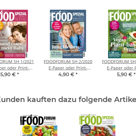
ORUM SH 1/2021
FOODFORUM SH 2/2020
FOODFORUM SH 
per oder Print-
E-Paper oder Print-
E-Paper oder P
Ausgabe
Ausgabe
Ausgabe
5,90 €
*
4,90 €
*
5,90 €
*
unden kauften dazu folgende Artike