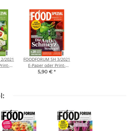
2/2021
FOODFORUM SH 3/2021
rint-
E-Paper oder Print-
Ausgabe
5,90 €
*
l: