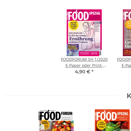
FOODFORUM SH 1/2020
FOODF
E-Paper oder Print-
E-Pa
Ausgabe
4,90 €
*
K