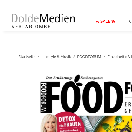
% SALE %
C
Startseite
Lifestyle & Musik
FOODFORUM
Einzelhefte &