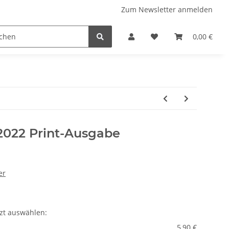
Zum Newsletter anmelden
 Stellplatzführer
WINZERATLAS 2026
Lifestyle & Musi
0,00 €
22 Print-Ausgabe
er
tzt auswählen:
5,90 €