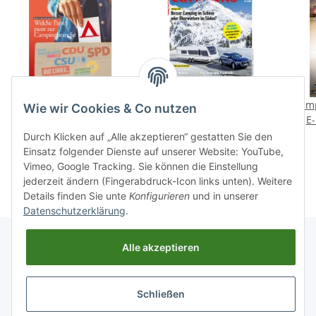
CampingImpulse 1/2025
Camping, Cars &
Camp
Wie wir Cookies & Co nutzen
E-Paper oder Print-
Caravans 08/2025 E-
E-
Ausgabe
Paper oder Print-
12,90 €
*
2,99 € -
4,90 €
*
Durch Klicken auf „Alle akzeptieren“ gestatten Sie den
Ausgabe
Einsatz folgender Dienste auf unserer Website: YouTube,
Vimeo, Google Tracking. Sie können die Einstellung
jederzeit ändern (Fingerabdruck-Icon links unten). Weitere
Details finden Sie unte
Konfigurieren
und in unserer
Datenschutzerklärung
.
Alle akzeptieren
Informationen
Schließen
Gesetzliche Informationen