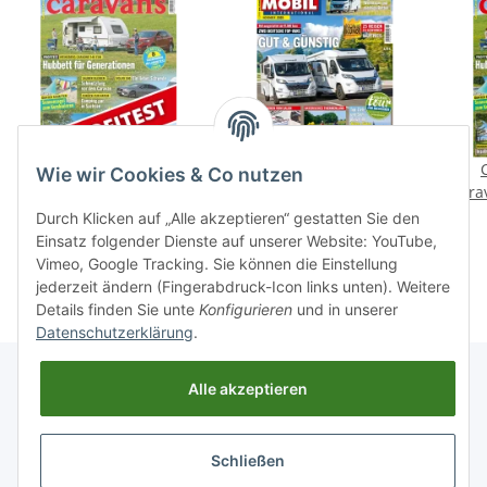
Profitest: Weinsberg
Reisemobil International
Wie wir Cookies & Co nutzen
CaraOne 540 EUH
11/2020 E-Paper oder
Cara
Print-Ausgabe
od
1,99 €
*
4,70 €
*
Durch Klicken auf „Alle akzeptieren“ gestatten Sie den
Einsatz folgender Dienste auf unserer Website: YouTube,
Vimeo, Google Tracking. Sie können die Einstellung
jederzeit ändern (Fingerabdruck-Icon links unten). Weitere
Details finden Sie unte
Konfigurieren
und in unserer
Datenschutzerklärung
.
Alle akzeptieren
Informationen
Schließen
Gesetzliche Informationen