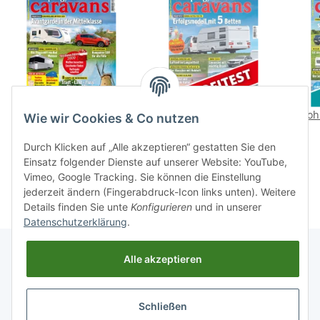
Camping, Cars &
Profitest: Adria Altea 552
Wohn
Wie wir Cookies & Co nutzen
Caravans 12/2020 E-
PK
Paper oder Print-
3,90 €
*
1,99 €
*
Durch Klicken auf „Alle akzeptieren“ gestatten Sie den
Ausgabe
Einsatz folgender Dienste auf unserer Website: YouTube,
Vimeo, Google Tracking. Sie können die Einstellung
jederzeit ändern (Fingerabdruck-Icon links unten). Weitere
Details finden Sie unte
Konfigurieren
und in unserer
Datenschutzerklärung
.
Alle akzeptieren
Informationen
Schließen