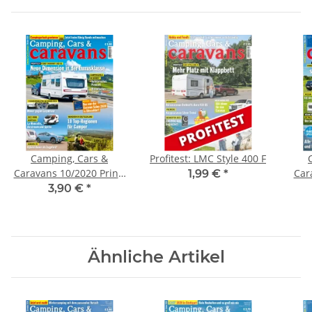
Camping, Cars &
Profitest: LMC Style 400 F
Caravans 10/2020 Print-
Car
1,99 €
*
Ausgabe
3,90 €
*
Ähnliche Artikel