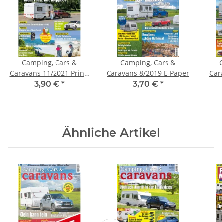
Camping, Cars &
Camping, Cars &
Caravans 11/2021 Print-
Caravans 8/2019 E-Paper
Car
Ausgabe
3,90 €
*
3,70 €
*
Ähnliche Artikel