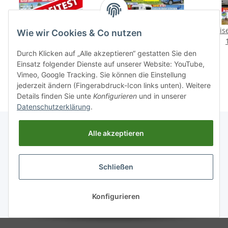
Profitest: Bürstner
Camping, Cars &
Reis
Wie wir Cookies & Co nutzen
Premio Life 430 TS
Caravans 8/2017 E-Paper
1,99 €
*
3,50 €
*
Durch Klicken auf „Alle akzeptieren“ gestatten Sie den
Einsatz folgender Dienste auf unserer Website: YouTube,
Vimeo, Google Tracking. Sie können die Einstellung
jederzeit ändern (Fingerabdruck-Icon links unten). Weitere
Details finden Sie unte
Konfigurieren
und in unserer
Datenschutzerklärung
.
Alle akzeptieren
Informationen
Schließen
Gesetzliche Informationen
Konfigurieren
* Alle Preise inkl. gesetzlicher USt., zzgl.
Versand