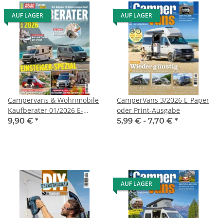
AUF LAGER
AUF LAGER
Campervans & Wohnmobile
CamperVans 3/2026 E-Paper
Kaufberater 01/2026 E-
oder Print-Ausgabe
Paper oder Print-Ausgabe
9,90 €
*
5,99 € -
7,70 €
*
AUF LAGER