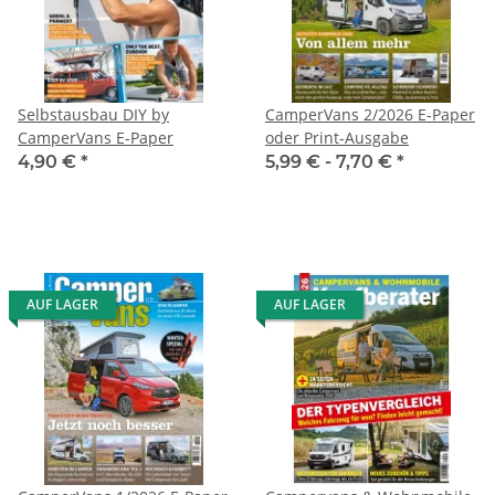
Selbstausbau DIY by
CamperVans 2/2026 E-Paper
CamperVans E-Paper
oder Print-Ausgabe
4,90 €
*
5,99 € -
7,70 €
*
AUF LAGER
AUF LAGER