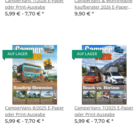
CamperVans 1/2026 E-Paper
Campervans & Wohnmobile
oder Print-Ausgabe
Kaufberater 2026 E-Paper
oder Print-Ausgabe
5,99 € -
7,70 €
*
9,90 €
*
AUF LAGER
AUF LAGER
CamperVans 8/2025 E-Paper
CamperVans 7/2025 E-Paper
oder Print-Ausgabe
oder Print-Ausgabe
5,99 € -
7,70 €
*
5,99 € -
7,70 €
*