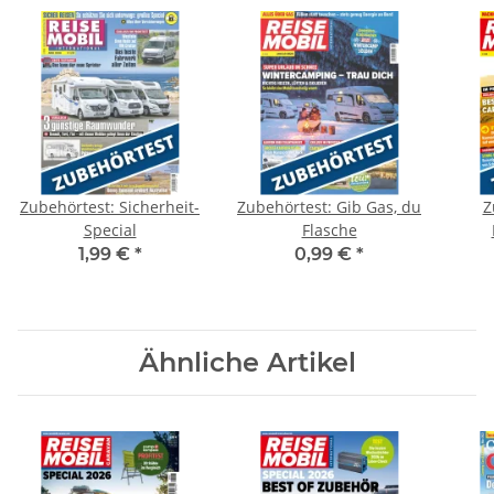
Zubehörtest: Sicherheit-
Zubehörtest: Gib Gas, du
Z
Special
Flasche
1,99 €
*
0,99 €
*
Ähnliche Artikel