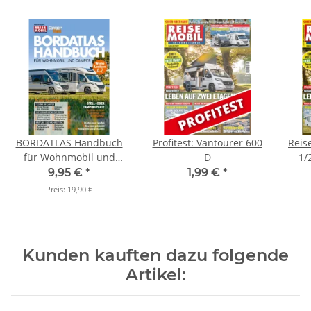
BORDATLAS Handbuch
Profitest: Vantourer 600
Reis
für Wohnmobil und
D
1/
Camper
9,95 €
*
1,99 €
*
Preis:
19,90 €
Kunden kauften dazu folgende
Artikel: