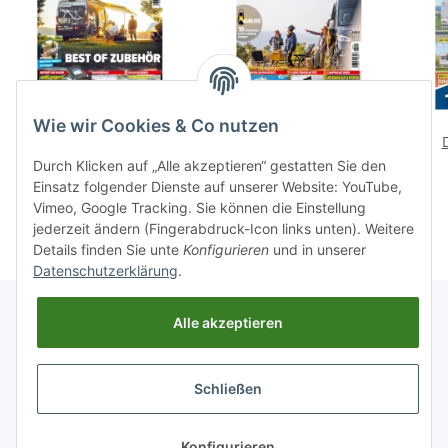
Best of Zubehör 02/2026
Best of Camper-Zubehör
Wie wir Cookies & Co nutzen
E-Paper oder Print-
01/2026 E-Paper oder
Ausgabe
Print-Ausgabe
7,70 €
*
6,90 €
*
Durch Klicken auf „Alle akzeptieren“ gestatten Sie den
Einsatz folgender Dienste auf unserer Website: YouTube,
Vimeo, Google Tracking. Sie können die Einstellung
jederzeit ändern (Fingerabdruck-Icon links unten). Weitere
Details finden Sie unte
Konfigurieren
und in unserer
Datenschutzerklärung
.
Alle akzeptieren
Informationen
Schließen
Gesetzliche Informationen
Konfigurieren