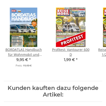
BORDATLAS Handbuch
Profitest: Vantourer 600
Reis
für Wohnmobil und
D
1/
Camper
9,95 €
*
1,99 €
*
Preis:
19,90 €
Kunden kauften dazu folgende
Artikel: