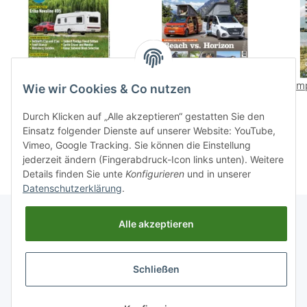
Camping, Cars &
CamperVans 7/2025 E-
Camp
Wie wir Cookies & Co nutzen
Caravans 06/2025 E-
Paper oder Print-
Paper oder Print-
Ausgabe
2,99 € -
4,90 €
*
5,99 € -
7,70 €
*
Durch Klicken auf „Alle akzeptieren“ gestatten Sie den
Ausgabe
Einsatz folgender Dienste auf unserer Website: YouTube,
Vimeo, Google Tracking. Sie können die Einstellung
jederzeit ändern (Fingerabdruck-Icon links unten). Weitere
Details finden Sie unte
Konfigurieren
und in unserer
Datenschutzerklärung
.
Alle akzeptieren
Informationen
Schließen
Gesetzliche Informationen