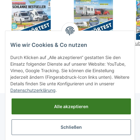
Zubehörtest: Klima-
Zubehörtest:
Zub
Wie wir Cookies & Co nutzen
Special
Dachhauben mit
Ventilation
1,99 €
*
0,99 €
*
Durch Klicken auf „Alle akzeptieren“ gestatten Sie den
Einsatz folgender Dienste auf unserer Website: YouTube,
Vimeo, Google Tracking. Sie können die Einstellung
jederzeit ändern (Fingerabdruck-Icon links unten). Weitere
Details finden Sie unte
Konfigurieren
und in unserer
Datenschutzerklärung
.
Alle akzeptieren
Informationen
Schließen
Gesetzliche Informationen