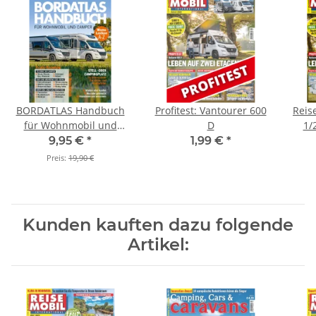
BORDATLAS Handbuch
Profitest: Vantourer 600
Reis
für Wohnmobil und
D
1/
Camper
9,95 €
*
1,99 €
*
Preis:
19,90 €
Kunden kauften dazu folgende
Artikel: