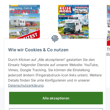
Profitest: Dethleffs c’joy
Reisemobil International
Pr
Wie wir Cookies & Co nutzen
480 FSH
5/2021 E-Paper oder
Bedu
Print-Ausgabe
1,99 €
*
4,70 €
*
Durch Klicken auf „Alle akzeptieren“ gestatten Sie den
Einsatz folgender Dienste auf unserer Website: YouTube,
Vimeo, Google Tracking. Sie können die Einstellung
jederzeit ändern (Fingerabdruck-Icon links unten). Weitere
Details finden Sie unte
Konfigurieren
und in unserer
Datenschutzerklärung
.
Alle akzeptieren
Informationen