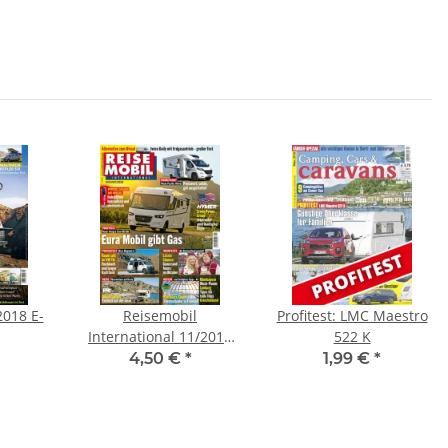
018 E-
Reisemobil
Profitest: LMC Maestro
International 11/2018
522 K
E-Paper
4,50 €
*
1,99 €
*