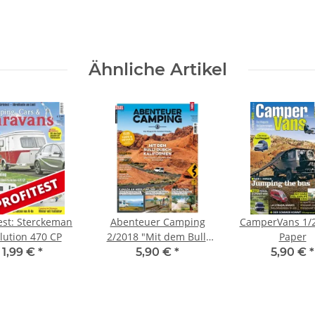
Ähnliche Artikel
test: Sterckeman
Abenteuer Camping
CamperVans 1/2
lution 470 CP
2/2018 "Mit dem Bulli
Paper
durch Kalifornien" E-
1,99 €
*
5,90 €
*
5,90 €
*
Paper oder Print-
Ausgabe