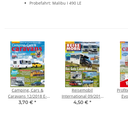
Probefahrt: Malibu I 490 LE
Camping, Cars &
Reisemobil
Profi
Caravans 12/2018 E-
International 09/2018
Evo
Paper
E-Paper
3,70 €
*
4,50 €
*