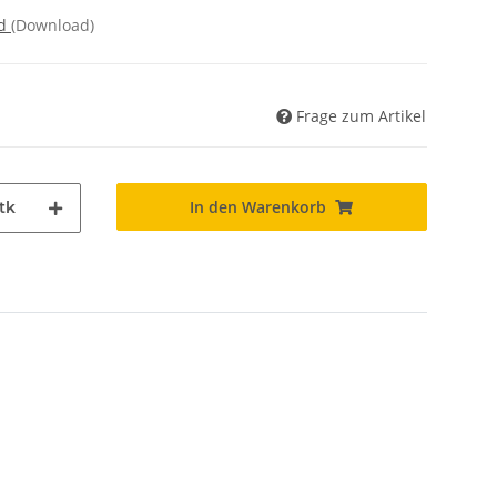
nd
(Download)
Frage zum Artikel
In den Warenkorb
tk