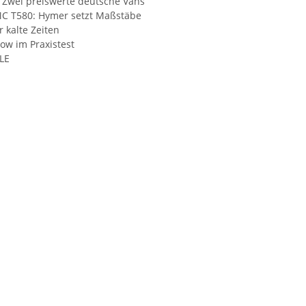
: Zwei preiswerte deutsche Vans
 MC T580: Hymer setzt Maßstäbe
 kalte Zeiten
ow im Praxistest
 LE