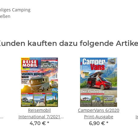
ohliges Camping
ießen
unden kauften dazu folgende Artike
Reisemobil
CamperVans 6/2020
23
International 7/2021
Print-Ausgabe
I
Print-Ausgabe
4,70 €
*
6,90 €
*