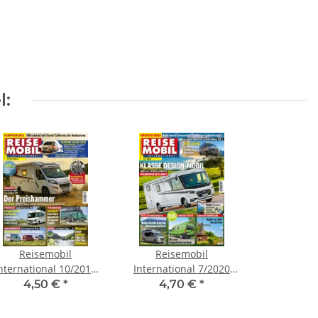
l:
Reisemobil
Reisemobil
nternational 10/2018
International 7/2020
Print-Ausgabe
Print-Ausgabe
4,50 €
*
4,70 €
*