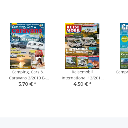
Camping, Cars &
Reisemobil
Campe
Caravans 2/2019 E-
International 12/2019
Paper
E-Paper oder Print-
3,70 €
*
4,50 €
*
Ausgabe