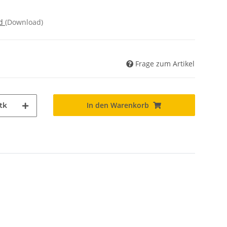
nd
(Download)
Frage zum Artikel
In den Warenkorb
tk