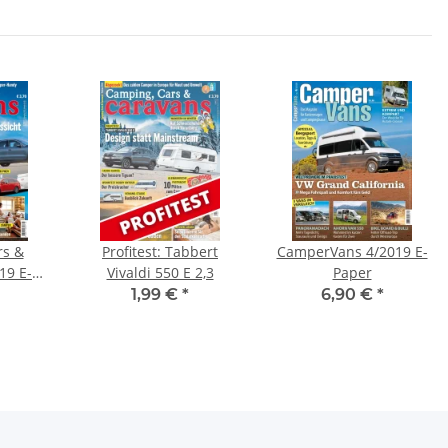
rs &
Profitest: Tabbert
CamperVans 4/2019 E-
19 E-
Vivaldi 550 E 2,3
Paper
1,99 €
*
6,90 €
*