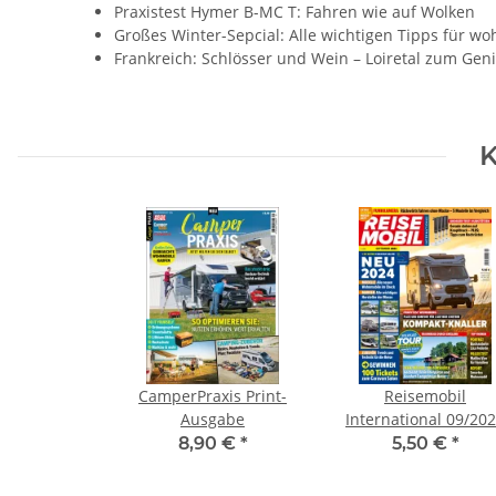
Praxistest Hymer B-MC T: Fahren wie auf Wolken
Großes Winter-Sepcial: Alle wichtigen Tipps für w
Frankreich: Schlösser und Wein – Loiretal zum Gen
K
CamperPraxis Print-
Reisemobil
Ausgabe
International 09/20
Print-Ausgabe
8,90 €
*
5,50 €
*