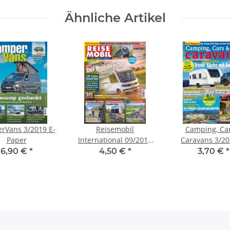
Ähnliche Artikel
rVans 3/2019 E-
Reisemobil
Camping, Ca
Paper
International 09/2019
Caravans 3/20
E-Paper
Paper
6,90 €
*
4,50 €
*
3,70 €
*