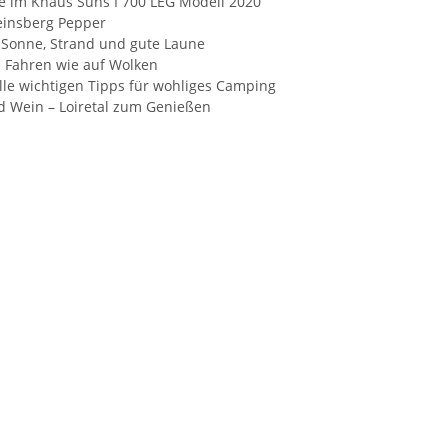
e im Knaus Suns I 700 LEG Modell 2020
Weinsberg Pepper
 Sonne, Strand und gute Laune
: Fahren wie auf Wolken
lle wichtigen Tipps für wohliges Camping
nd Wein – Loiretal zum Genießen