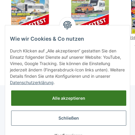
Profitest: LMC Vivo 522 K
Profitest: Knaus Sport
Reis
Wie wir Cookies & Co nutzen
500 UF
1,99 €
*
1,99 €
*
Durch Klicken auf „Alle akzeptieren“ gestatten Sie den
Einsatz folgender Dienste auf unserer Website: YouTube,
Vimeo, Google Tracking. Sie können die Einstellung
jederzeit ändern (Fingerabdruck-Icon links unten). Weitere
Details finden Sie unte
Konfigurieren
und in unserer
Datenschutzerklärung
.
Alle akzeptieren
Informationen
Schließen
Gesetzliche Informationen