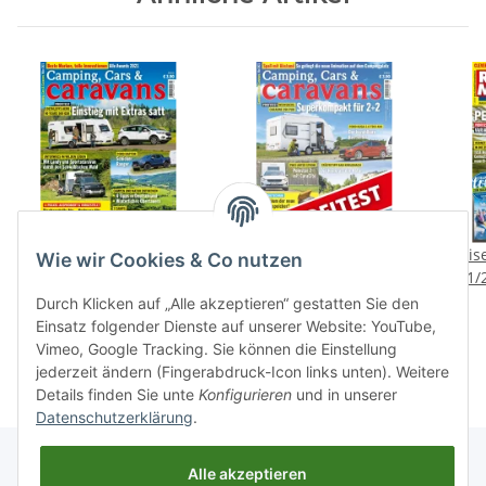
Camping, Cars &
Profitest: Weinsberg
Reis
Wie wir Cookies & Co nutzen
Caravans 3/2021 E-Paper
CaraOne 390 PUH
1/
oder Print-Ausgabe
3,90 €
*
1,99 €
*
Durch Klicken auf „Alle akzeptieren“ gestatten Sie den
Einsatz folgender Dienste auf unserer Website: YouTube,
Vimeo, Google Tracking. Sie können die Einstellung
jederzeit ändern (Fingerabdruck-Icon links unten). Weitere
Details finden Sie unte
Konfigurieren
und in unserer
Datenschutzerklärung
.
Alle akzeptieren