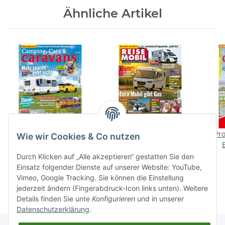
Ähnliche Artikel
Camping, Cars &
Reisemobil International
Pro
Wie wir Cookies & Co nutzen
Caravans 12/2018 E-
11/2018 E-Paper
Paper
3,70 €
*
4,50 €
*
Durch Klicken auf „Alle akzeptieren“ gestatten Sie den
Einsatz folgender Dienste auf unserer Website: YouTube,
Vimeo, Google Tracking. Sie können die Einstellung
jederzeit ändern (Fingerabdruck-Icon links unten). Weitere
Details finden Sie unte
Konfigurieren
und in unserer
Datenschutzerklärung
.