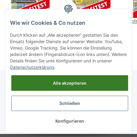
Profitest: Dethleffs
Profitest: Frankia Neo BD
Profi
Wie wir Cookies & Co nutzen
Trend Edition T 7057 EB
Black Line
1,99 €
*
1,99 €
*
Durch Klicken auf „Alle akzeptieren“ gestatten Sie den
Einsatz folgender Dienste auf unserer Website: YouTube,
Vimeo, Google Tracking. Sie können die Einstellung
jederzeit ändern (Fingerabdruck-Icon links unten). Weitere
Details finden Sie unte
Konfigurieren
und in unserer
Datenschutzerklärung
.
Alle akzeptieren
Informationen
Schließen
Gesetzliche Informationen
Konfigurieren
* Alle Preise inkl. gesetzlicher USt., zzgl.
Versand