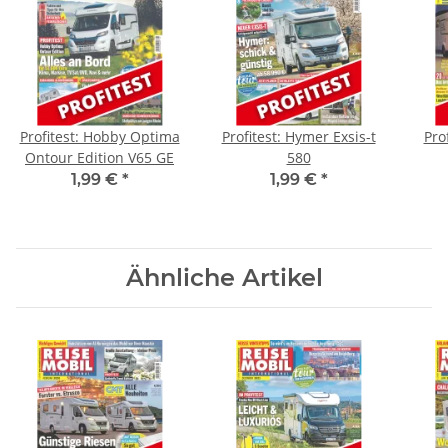
Profitest: Hobby Optima
Profitest: Hymer Exsis-t
Pro
Ontour Edition V65 GE
580
1,99 €
*
1,99 €
*
Ähnliche Artikel