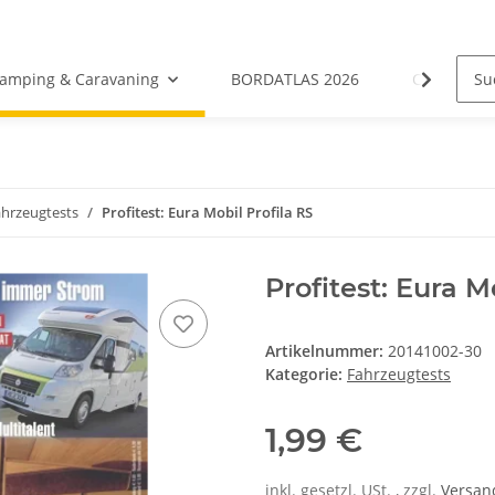
amping & Caravaning
BORDATLAS 2026
Camping- &
hrzeugtests
Profitest: Eura Mobil Profila RS
Profitest: Eura M
Artikelnummer:
20141002-30
Kategorie:
Fahrzeugtests
1,99 €
inkl. gesetzl. USt. , zzgl.
Versa