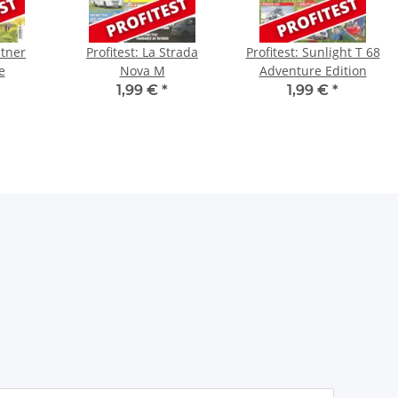
stner
Profitest: La Strada
Profitest: Sunlight T 68
e
Nova M
Adventure Edition
1,99 €
*
1,99 €
*