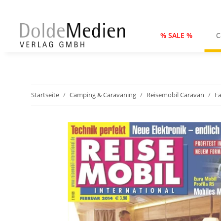
% SALE %
C
Startseite
Camping & Caravaning
Reisemobil Caravan
Fa