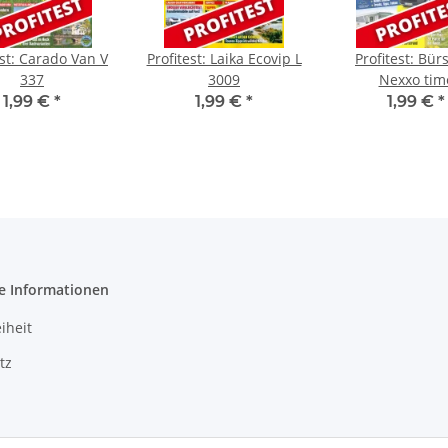
est: Carado Van V
Profitest: Laika Ecovip L
Profitest: Bür
337
3009
Nexxo tim
1,99 €
*
1,99 €
*
1,99 €
*
e Informationen
iheit
tz