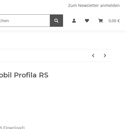
Zum Newsletter anmelden
 Stellplatzführer
WINZERATLAS 2026
Lifestyle & Musi
0,00 €
obil Profila RS
nd
(Download)