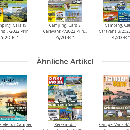
ping, Cars &
Camping, Cars &
Camping, Ca
ns 7/2022 Print-
Caravans 4/2022 Print-
Caravans 3/2022
Ausgabe
Ausgabe
Ausgabe
4,20 €
*
4,20 €
*
4,20 €
*
Ähnliche Artikel
iele für Camper
Reisemobil
CamperVans 4/2