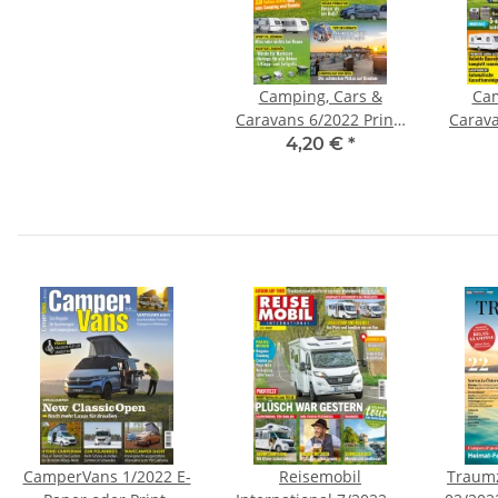
Camping, Cars &
Cam
Caravans 6/2022 Print-
Carava
Ausgabe
4,20 €
*
CamperVans 1/2022 E-
Reisemobil
Traumz