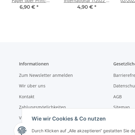
Paper oder Print-
International 7/2022 E-
02/202
Ausgabe
Paper oder Print-
E-Pa
6,90 €
*
4,90 €
*
Ausgabe
Informationen
Gesetzlich
Zum Newsletter anmelden
Barrierefre
Wir über uns
Datenschu
Kontakt
AGB
Zahlungsmöglichkeiten
Sitemap
Versandinformationen
Impressu
Wie wir Cookies & Co nutzen
Widerrufs
Durch Klicken auf „Alle akzeptieren“ gestatten Sie 