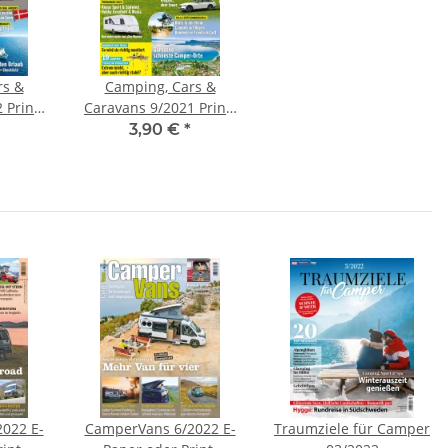
rs &
Camping, Cars &
 Print-
Caravans 9/2021 Print-
Ausgabe
3,90 €
*
022 E-
CamperVans 6/2022 E-
Traumziele für Camper