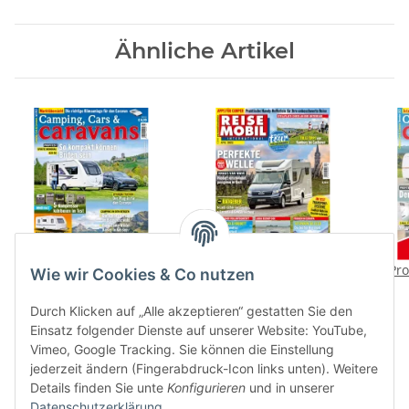
Ähnliche Artikel
Camping, Cars &
Reisemobil International
Pro
Wie wir Cookies & Co nutzen
Caravans 7/2022 E-Paper
4/2022 E-Paper oder
oder Print-Ausgabe
Print-Ausgabe
4,20 €
*
4,90 €
*
Durch Klicken auf „Alle akzeptieren“ gestatten Sie den
Einsatz folgender Dienste auf unserer Website: YouTube,
Vimeo, Google Tracking. Sie können die Einstellung
jederzeit ändern (Fingerabdruck-Icon links unten). Weitere
Details finden Sie unte
Konfigurieren
und in unserer
Datenschutzerklärung
.