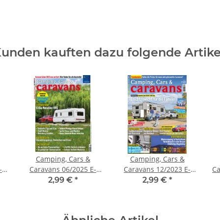
unden kauften dazu folgende Artike
Camping, Cars &
Camping, Cars &
-
Caravans 06/2025 E-
Caravans 12/2023 E-
Ca
Paper
Paper
2,99 €
*
2,99 €
*