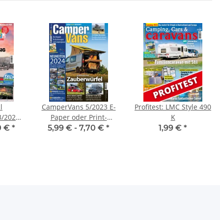
l
CamperVans 5/2023 E-
Profitest: LMC Style 490
3/2023
Paper oder Print-
K
rint-
Ausgabe
0 €
*
5,99 € -
7,70 €
*
1,99 €
*