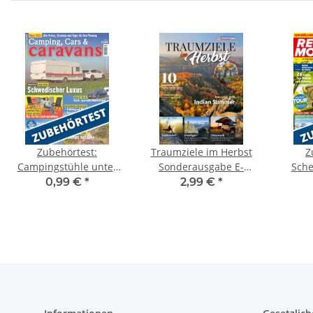
Zubehörtest:
Traumziele im Herbst
Z
Campingstühle unter
Sonderausgabe E-
Sche
100 Euro
Paper
0,99 €
*
2,99 €
*