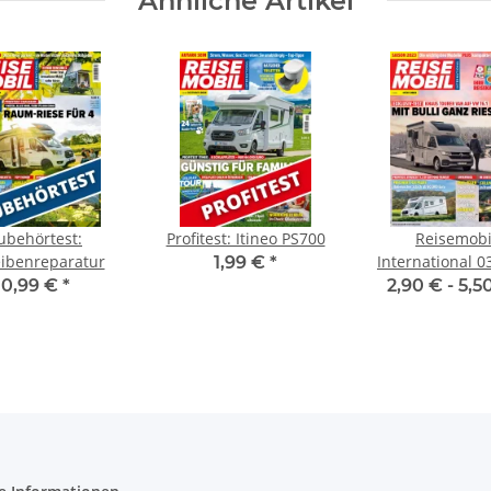
Ähnliche Artikel
ubehörtest:
Profitest: Itineo PS700
Reisemobi
ibenreparatur
International 0
1,99 €
*
E-Paper oder P
0,99 €
*
2,90 € -
5,5
Ausgabe