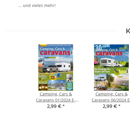
... und vieles mehr!
K
Camping, Cars &
Camping, Cars &
Caravans 01/2024 E-
Caravans 06/2024 E
Paper
Paper
2,99 €
*
2,99 €
*