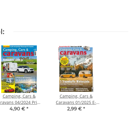
l:
Camping, Cars &
Camping, Cars &
ravans 04/2024 Print-
Caravans 01/2025 E-
Ausgabe
Paper
4,90 €
*
2,99 €
*