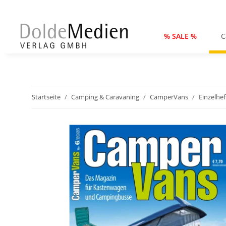
% SALE %
C
Startseite
Camping & Caravaning
CamperVans
Einzelhef