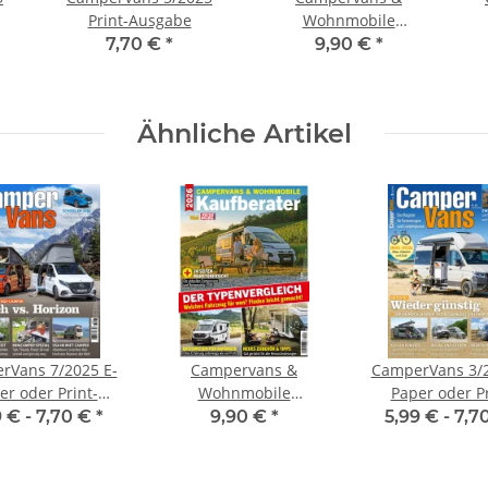
Print-Ausgabe
Wohnmobile
Kaufberater 2025 Print-
7,70 €
*
9,90 €
*
Ausgabe
Ähnliche Artikel
rVans 7/2025 E-
Campervans &
CamperVans 3/2
er oder Print-
Wohnmobile
Paper oder Pr
Ausgabe
Kaufberater 2026 E-
Ausgabe
9 € -
7,70 €
*
9,90 €
*
5,99 € -
7,7
Paper oder Print-
Ausgabe