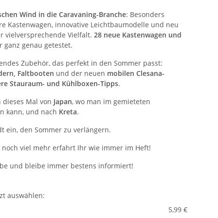
ischen Wind in die Caravaning-Branche
: Besonders
bare Kastenwagen, innovative Leichtbaumodelle und neu
 vielversprechende Vielfalt.
28 neue Kastenwagen und
r ganz genau getestet.
nnendes Zubehör, das perfekt in den Sommer passt:
dern, Faltbooten
und der neuen
mobilen Clesana-
ere Stauraum- und Kühlboxen-Tipps
.
 dieses Mal von
Japan
, wo man im gemieteten
en kann, und nach
Kreta
.
ädt ein, den Sommer zu verlängern.
noch viel mehr erfahrt Ihr wie immer im Heft!
abe und bleibe immer bestens informiert!
tzt auswählen:
5,99 €