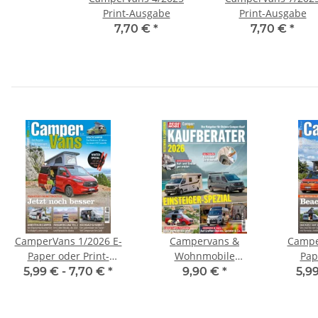
Print-Ausgabe
Print-Ausgabe
7,70 €
*
7,70 €
*
CamperVans 1/2026 E-
Campervans &
Campe
Paper oder Print-
Wohnmobile
Pap
Ausgabe
Kaufberater 01/2026 E-
5,99 € -
7,70 €
*
9,90 €
*
5,9
Paper oder Print-
Ausgabe