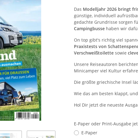
Das
Modelljahr 2026 bringt fr
günstige, individuell aufrüst
gedachte Grundrisse sorgen für
Campingbusse
haben wir dafü
On top gibt's richtig viel spa
Praxistests von Schattenspen
Verschweißtoilette
sowie
clev
Unsere Reiseautoren berichten
Minicamper viel Kultur erfahr
Die größte griechische Insel l
Wie das am besten klappt, und 
Hol Dir jetzt die neueste Ausg
E-Paper oder Print-Ausgabe je
E-Paper