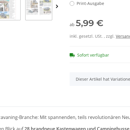
Print-Ausgabe
5,99 €
ab
inkl. gesetzl. USt. , zzgl.
Versan
Sofort verfügbar
x
Dieser Artikel hat Variatio
aravaning-Branche:
Mit spannenden, teils revolutionären
Neu
n Blick auf
28 brandneue Kastenwagen und Campingbusse