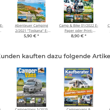
E-
Abenteuer Camping
Camp & Bike 01/2022 E-
C
2/2021 "Toskana" E-
Paper oder Print-
Paper oder Print-
Ausgabe
5,90 €
*
8,90 €
*
Ausgabe
unden kauften dazu folgende Artike
5
CamperVans 5/2025
Campervans &