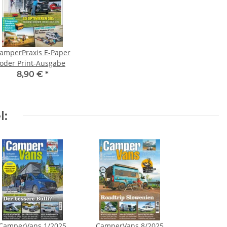
amperPraxis E-Paper
oder Print-Ausgabe
8,90 €
*
l:
CamperVans 1/2025
CamperVans 8/2025