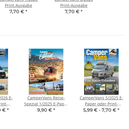
Print-Ausgabe
Print-Ausgabe
7,70 €
*
7,70 €
*
026 E-
CamperVans Reise-
CamperVans 5/2025 E-
int-
Spezial 1/2025 E-Paper
Paper oder Print-
oder Print-Ausgabe
Ausgabe
0 €
*
9,90 €
*
5,99 € -
7,70 €
*